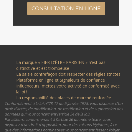
CONSULTATION EN LIGNE
La marque « FIER D’ÊTRE PARISIEN » n’est pas
distinctive et est trompeuse
La saisie contrefaçon doit respecter des règles strictes
Plateforme en ligne et Signaleurs de confiance
Influenceurs, mettez votre activité en conformité avec
la loi !
La responsabilité des places de marché renforcée…
Conformément à la loi n°78-17 du 6 janvier 1978, vous disposez d’un
droit d’accès, de modification, de rectification et de suppression des
données qui vous concernent (article 34 de la loi).
Par ailleurs, conformément à l’article 26 du même texte, vous
disposez d’un droit d’opposition, pour des raisons légitimes, à ce
que des informations nominatives vous concernant fassent l’objet