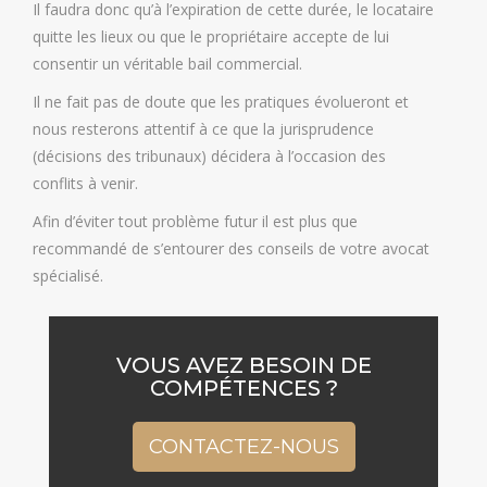
Il faudra donc qu’à l’expiration de cette durée, le locataire
quitte les lieux ou que le propriétaire accepte de lui
consentir un véritable bail commercial.
Il ne fait pas de doute que les pratiques évolueront et
nous resterons attentif à ce que la jurisprudence
(décisions des tribunaux) décidera à l’occasion des
conflits à venir.
Afin d’éviter tout problème futur il est plus que
recommandé de s’entourer des conseils de votre avocat
spécialisé.
VOUS AVEZ BESOIN DE
COMPÉTENCES ?
CONTACTEZ-NOUS