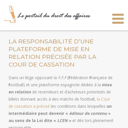
Togg
navig
LA RESPONSABILITÉ D’UNE
PLATEFORME DE MISE EN
RELATION PRÉCISÉE PAR LA
COUR DE CASSATION
Dans un litige opposant la
F.F.F
(
F
édération
F
rançaise de
F
ootball) et une plateforme espagnole dédiée à la
mise
en relation
de revendeurs et d’acheteurs potentiels de
billets donnant accès à des matchs de football,
la Cour
de cassation a précisé
les conditions dans lesquelles
un
intermédiaire peut devenir «
éditeur de contenu
»
au sens de la Loi dite «
LCEN »
et dès lors pleinement
responsable…