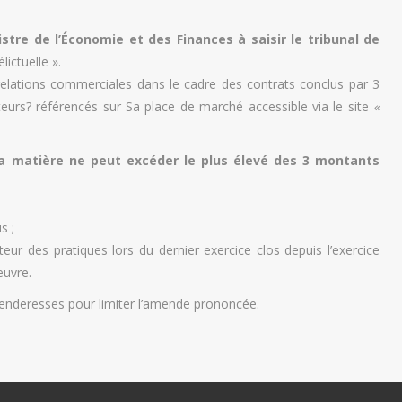
istre de l’Économie et des Finances à saisir le tribunal de
ictuelle ».
 relations commerciales dans le cadre des contrats conclus par 3
urs? référencés sur Sa place de marché accessible via le site
«
 la matière ne peut excéder le plus élevé des 3 montants
s ;
teur des pratiques lors du dernier exercice clos depuis l’exercice
œuvre.
enderesses pour limiter l’amende prononcée.