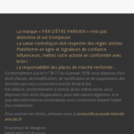
La marque « FIER D’ÊTRE PARISIEN » n’est pas
distinctive et est trompeuse
La saisie contrefaçon doit respecter des règles strictes
Plateforme en ligne et Signaleurs de confiance
Influenceurs, mettez votre activité en conformité avec
la loi !
La responsabilité des places de marché renforcée…
Conformément à la loi n°78-17 du 6 janvier 1978, vous disposez d’un
droit d’accès, de modification, de rectification et de suppression des
données qui vous concernent (article 34 de la loi).
Par ailleurs, conformément à l’article 26 du même texte, vous
disposez d’un droit d’opposition, pour des raisons légitimes, à ce
que des informations nominatives vous concernant fassent l’objet
d’un traitement.
Pour exercer ces droits, adressez-vous à
contact@caussade-lalande-
avocats.fr
50 avenue de Maignon
64600 ANGLET (France)