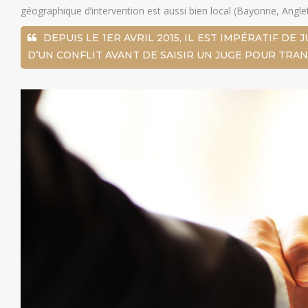
géographique d’intervention est aussi bien local (Bayonne, Anglet,
DEPUIS LE 1ER AVRIL 2015, IL EST IMPÉRATIF D
D’UN CONFLIT AVANT DE SAISIR UN JUGE POUR TRAN