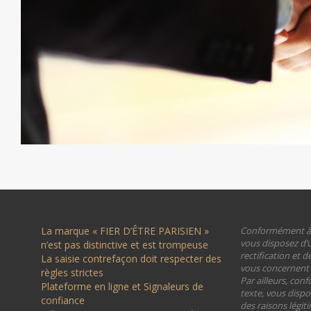
La marque « FIER D’ÊTRE PARISIEN »
Conformément à la
vous disposez d’u
n’est pas distinctive et est trompeuse
rectification et 
La saisie contrefaçon doit respecter des
vous concernent (a
règles strictes
Par ailleurs, con
Plateforme en ligne et Signaleurs de
texte, vous dispo
confiance
des raisons légit