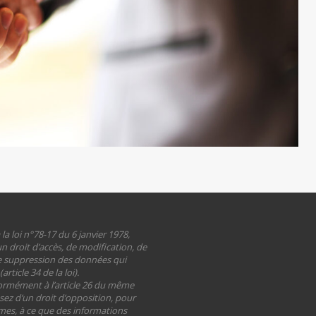
 loi n°78-17 du 6 janvier 1978,
n droit d’accès, de modification, de
de suppression des données qui
rticle 34 de la loi).
formément à l’article 26 du même
sez d’un droit d’opposition, pour
imes, à ce que des informations