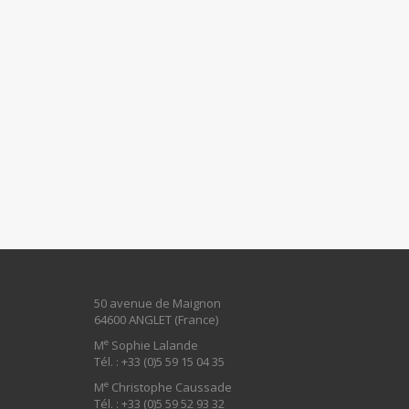
50 avenue de Maignon
64600 ANGLET (France)
e
M
Sophie Lalande
Tél. : +33 (0)5 59 15 04 35
e
M
Christophe Caussade
Tél. : +33 (0)5 59 52 93 32