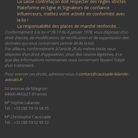
La saisie contrefaçon doit respecter des règles strictes
Plateforme en ligne et Signaleurs de confiance
Influenceurs, mettez votre activité en conformité avec
la loi !
La responsabilité des places de marché renforcée…
Conformément à la loi n°78-17 du 6 janvier 1978, vous disposez d’un
droit d’accès, de modification, de rectification et de suppression des
données qui vous concernent (article 34 de la loi).
Par ailleurs, conformément à l’article 26 du même texte, vous
disposez d’un droit d’opposition, pour des raisons légitimes, à ce
que des informations nominatives vous concernant fassent l’objet
d’un traitement.
Pour exercer ces droits, adressez-vous à
contact@caussade-lalande-
avocats.fr
50 avenue de Maignon
64600 ANGLET (France)
e
M
Sophie Lalande
Tél. : +33 (0)5 59 15 04 35
e
M
Christophe Caussade
Tél. : +33 (0)5 59 52 93 32