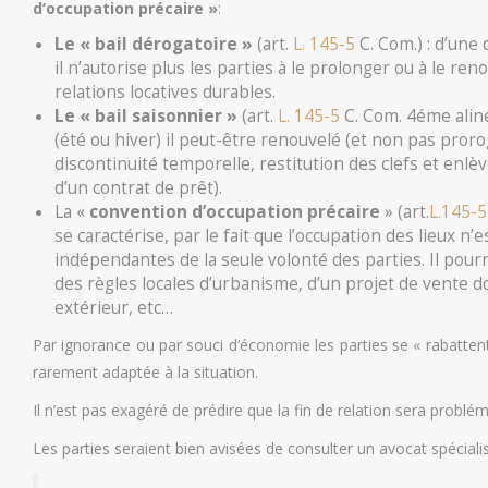
d’occupation précaire »
:
Le « bail dérogatoire »
(art.
L. 145-5
C. Com.) : d’une
il n’autorise plus les parties à le prolonger ou à le ren
relations locatives durables.
Le « bail saisonnier »
(art.
L. 145-5
C. Com. 4éme aliné
(été ou hiver) il peut-être renouvelé (et non pas prorogé)
discontinuité temporelle, restitution des clefs et enl
d’un contrat de prêt).
La «
convention d’occupation précaire
» (art.
L.145-5
se caractérise, par le fait que l’occupation des lieux n’
indépendantes de la seule volonté des parties. Il pourr
des règles locales d’urbanisme, d’un projet de vente d
extérieur, etc…
Par ignorance ou par souci d’économie les parties se « rabattent 
rarement adaptée à la situation.
Il n’est pas exagéré de prédire que la fin de relation sera problém
Les parties seraient bien avisées de consulter un avocat spéciali