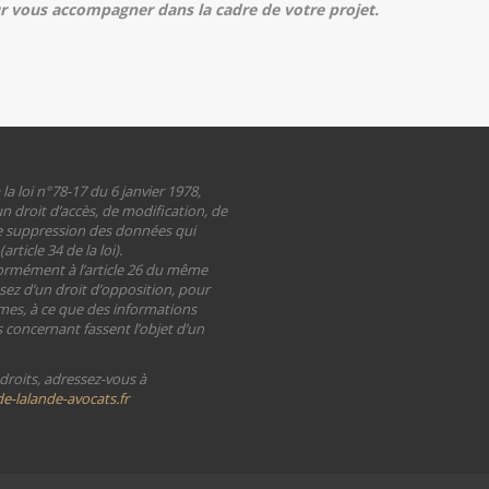
 vous accompagner dans la cadre de votre projet.
 loi n°78-17 du 6 janvier 1978,
n droit d’accès, de modification, de
de suppression des données qui
rticle 34 de la loi).
formément à l’article 26 du même
sez d’un droit d’opposition, pour
imes, à ce que des informations
concernant fassent l’objet d’un
droits, adressez-vous à
-lalande-avocats.fr