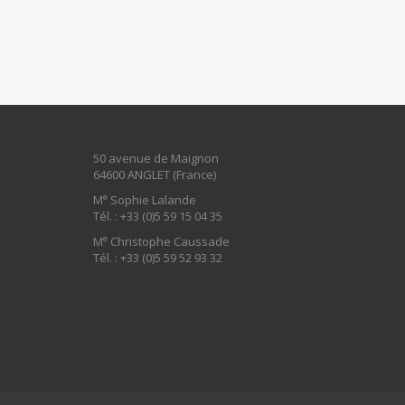
50 avenue de Maignon
64600 ANGLET (France)
e
M
Sophie Lalande
Tél. : +33 (0)5 59 15 04 35
e
M
Christophe Caussade
Tél. : +33 (0)5 59 52 93 32