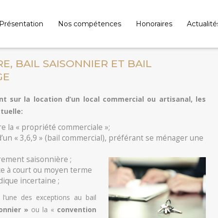
Présentation
Nos compétences
Honoraires
Actualité
, BAIL SAISONNIER ET BAIL
GE
t sur la location d’un local commercial ou artisanal, les
tuelle:
ire la « propriété commerciale »;
 d’un « 3,6,9 » (bail commercial), préférant se ménager une
rement saisonnière ;
ce à court ou moyen terme
dique incertaine ;
 l’une des exceptions au bail
sonnier »
ou la «
convention