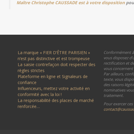
Maître Christophe CAUSSADE est à votre disposition
pour
La marque « FIER D’ÊTRE PARISIEN »
Conformément à la
vous disposez d’u
n’est pas distinctive et est trompeuse
rectification et 
La saisie contrefaçon doit respecter des
vous concernent (a
règles strictes
Par ailleurs, con
Plateforme en ligne et Signaleurs de
texte, vous dispo
confiance
des raisons légit
Influenceurs, mettez votre activité en
nominatives vous 
conformité avec la loi !
traitement.
La responsabilité des places de marché
Pour exercer ces 
renforcée…
contact@caussade